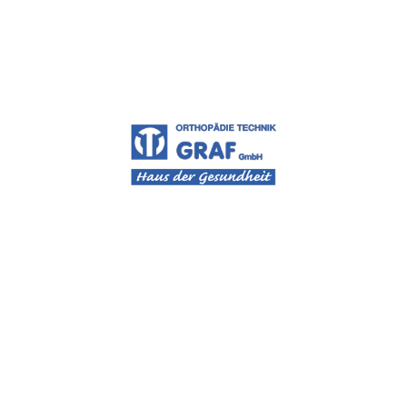
Mit Hilfe von
Inhaliergeräten
unterstützen sie ihre
Atemwege in ihrer Funktion.
Machen sie ihre müden Füße mit unseren
Fuß- &
Massagerollern
wieder munter und bringen dabei ihre
Durchblutung in Schwung.
Wir führen
Maniküre/Pediküre Sets
mit verschiedenen
Aufsätzen (abnutzungsfreie Saphirschleifkörper),
automatischem Sicherheitsstop (wichtig für Diabetiker)
und stufenloser Drehzahlregulierung